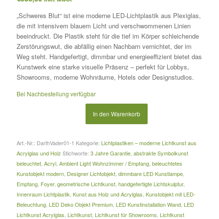
„Schweres Blut“ ist eine moderne LED-Lichtplastik aus Plexiglas,
die mit intensivem blauem Licht und verschwommenen Linien
beeindruckt. Die Plastik steht für die tief im Körper schleichende
Zerstörungswut, die abfällig einen Nachbarn vernichtet, der im
Weg steht. Handgefertigt, dimmbar und energieeffizient bietet das
Kunstwerk eine starke visuelle Präsenz – perfekt für Lobbys,
Showrooms, moderne Wohnräume, Hotels oder Designstudios.
Bei Nachbestellung verfügbar
In den Warenkorb
Art.-Nr.:
DarthVader01-1
Kategorie:
Lichtplastiken – moderne Lichtkunst aus
Acrylglas und Holz
Stichworte:
3 Jahre Garantie
,
abstrakte Symbolkunst
beleuchtet
,
Acryl
,
Ambient Light Wohnzimmer / Empfang
,
beleuchtetes
Kunstobjekt modern
,
Designer Lichtobjekt
,
dimmbare LED Kunstlampe
,
Empfang
,
Foyer
,
geometrische Lichtkunst
,
handgefertigte Lichtskulptur
,
Innenraum Lichtplastik
,
Kunst aus Holz und Acrylglas
,
Kunstobjekt mit LED-
Beleuchtung
,
LED Deko Objekt Premium
,
LED Kunstinstallation Wand
,
LED
Lichtkunst Acrylglas
,
Lichtkunst
,
Lichtkunst für Showrooms
,
Lichtkunst