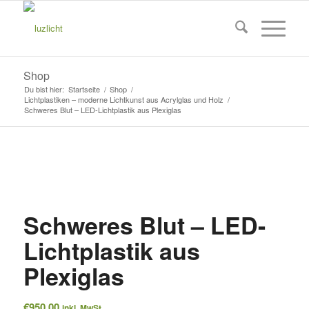
Shop
Du bist hier:
Startseite
/
Shop
/
Lichtplastiken – moderne Lichtkunst aus Acrylglas und Holz
/
Schweres Blut – LED-Lichtplastik aus Plexiglas
Schweres Blut – LED-
Lichtplastik aus
Plexiglas
€
950,00
inkl. MwSt