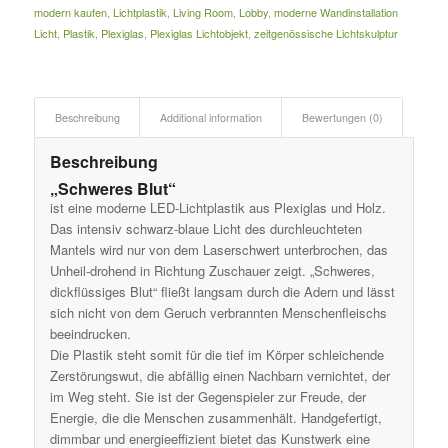
modern kaufen
,
Lichtplastik
,
Living Room
,
Lobby
,
moderne Wandinstallation
Licht
,
Plastik
,
Plexiglas
,
Plexiglas Lichtobjekt
,
zeitgenössische Lichtskulptur
Beschreibung
Additional information
Bewertungen (0)
Beschreibung
„Schweres Blut“
ist eine moderne LED-Lichtplastik aus Plexiglas und Holz.
Das intensiv schwarz-blaue Licht des durchleuchteten
Mantels wird nur von dem Laserschwert unterbrochen, das
Unheil-drohend in Richtung Zuschauer zeigt. „Schweres,
dickflüssiges Blut“ fließt langsam durch die Adern und lässt
sich nicht von dem Geruch verbrannten Menschenfleischs
beeindrucken.
Die Plastik steht somit für die tief im Körper schleichende
Zerstörungswut, die abfällig einen Nachbarn vernichtet, der
im Weg steht. Sie ist der Gegenspieler zur Freude, der
Energie, die die Menschen zusammenhält. Handgefertigt,
dimmbar und energieeffizient bietet das Kunstwerk eine