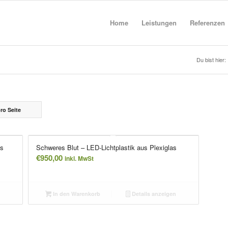
Home
Leistungen
Referenzen
Du bist hier:
ro Seite
us
Schweres Blut – LED-Lichtplastik aus Plexiglas
€
950,00
inkl. MwSt
n
In den Warenkorb
Details anzeigen