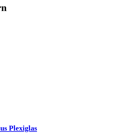
rn
s Plexiglas