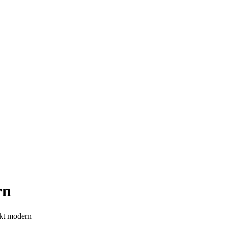
rn
ekt modern