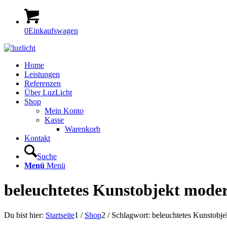
0
Einkaufswagen
Home
Leistungen
Referenzen
Über LuzLicht
Shop
Mein Konto
Kasse
Warenkorb
Kontakt
Suche
Menü
Menü
beleuchtetes Kunstobjekt mode
Du bist hier:
Startseite
1
/
Shop
2
/
Schlagwort: beleuchtetes Kunstobj