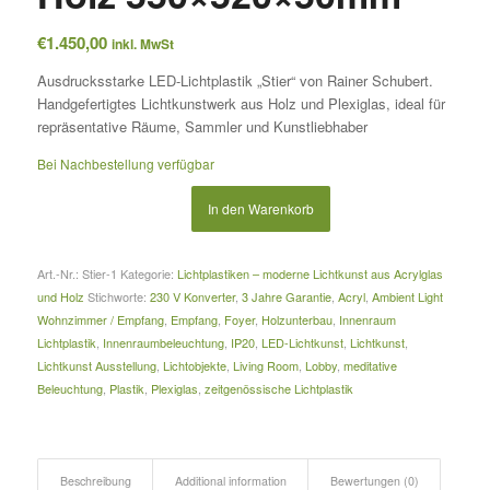
€
1.450,00
inkl. MwSt
Ausdrucksstarke LED-Lichtplastik „Stier“ von Rainer Schubert.
Handgefertigtes Lichtkunstwerk aus Holz und Plexiglas, ideal für
repräsentative Räume, Sammler und Kunstliebhaber
Bei Nachbestellung verfügbar
In den Warenkorb
Art.-Nr.:
Stier-1
Kategorie:
Lichtplastiken – moderne Lichtkunst aus Acrylglas
und Holz
Stichworte:
230 V Konverter
,
3 Jahre Garantie
,
Acryl
,
Ambient Light
Wohnzimmer / Empfang
,
Empfang
,
Foyer
,
Holzunterbau
,
Innenraum
Lichtplastik
,
Innenraumbeleuchtung
,
IP20
,
LED-Lichtkunst
,
Lichtkunst
,
Lichtkunst Ausstellung
,
Lichtobjekte
,
Living Room
,
Lobby
,
meditative
Beleuchtung
,
Plastik
,
Plexiglas
,
zeitgenössische Lichtplastik
Beschreibung
Additional information
Bewertungen (0)