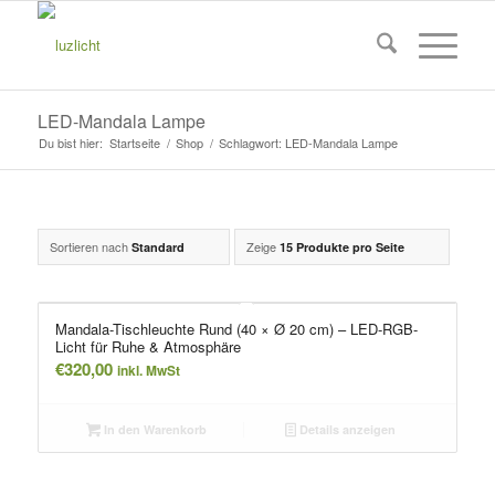
LED-Mandala Lampe
Du bist hier:
Startseite
/
Shop
/
Schlagwort: LED-Mandala Lampe
Sortieren nach
Zeige
Standard
15 Produkte pro Seite
Mandala-Tischleuchte Rund (40 × Ø 20 cm) – LED-RGB-
Licht für Ruhe & Atmosphäre
€
320,00
inkl. MwSt
In den Warenkorb
Details anzeigen